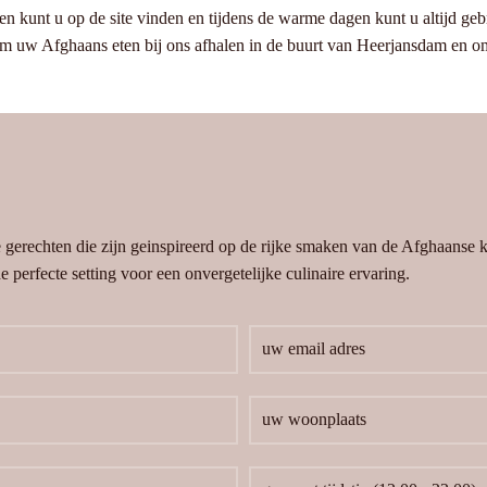
n kunt u op de site vinden en tijdens de warme dagen kunt u altijd gebr
Kom uw Afghaans eten bij ons afhalen in de buurt van Heerjansdam en o
e gerechten die zijn geinspireerd op de rijke smaken van de Afghaanse
 perfecte setting voor een onvergetelijke culinaire ervaring.