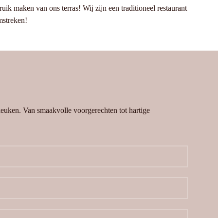
uik maken van ons terras! Wij zijn een traditioneel restaurant
mstreken!
 keuken. Van smaakvolle voorgerechten tot hartige