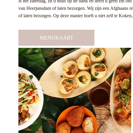
Is het zaterdag, zit u thuis op de bank en heeft u geen zin o
van Heerjansdam of laten bezorgen. Wij zijn een Afghaans res
of laten bezorgen. Op deze manier hoeft u niet zelf te Koken,
MENUKAART