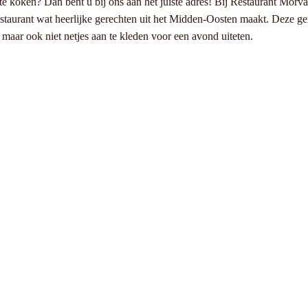
m te koken? Dan bent u bij ons aan het juiste adres! Bij Restaurant Morv
taurant wat heerlijke gerechten uit het Midden-Oosten maakt. Deze ger
 maar ook niet netjes aan te kleden voor een avond uiteten.