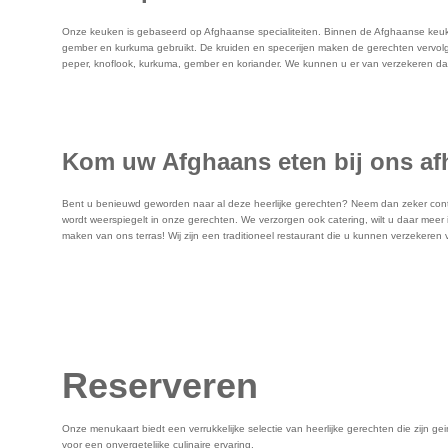
Onze keuken is gebaseerd op Afghaanse specialiteiten. Binnen de Afghaanse keuken w
gember en kurkuma gebruikt. De kruiden en specerijen maken de gerechten vervolgens
peper, knoflook, kurkuma, gember en koriander. We kunnen u er van verzekeren dat
Kom uw Afghaans eten bij ons af
Bent u benieuwd geworden naar al deze heerlijke gerechten? Neem dan zeker conta
wordt weerspiegelt in onze gerechten. We verzorgen ook catering, wilt u daar meer 
maken van ons terras! Wij zijn een traditioneel restaurant die u kunnen verzekeren
Reserveren
Onze menukaart biedt een verrukkelijke selectie van heerlijke gerechten die zijn 
voor een onvergetelijke culinaire ervaring.