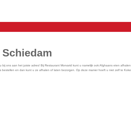
n Schiedam
u bij ons aan het juiste adres! Bij Restaurant Morvarid kunt u namelijk ook Afghaans eten afhale
s bestellen en dan kunt u ze afhalen of laten bezorgen. Op deze manier hoeft u niet zelf te Koke