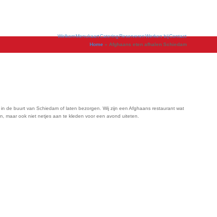
Welkom
Menukaart
Catering
Reserveren
Werken bij
Contact
Home
»
Afghaans eten afhalen Schiedam
n in de buurt van Schiedam of laten bezorgen. Wij zijn een Afghaans restaurant wat
n, maar ook niet netjes aan te kleden voor een avond uiteten.