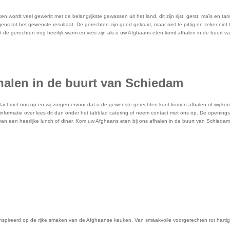
ordt veel gewerkt met de belangrijkste gewassen uit het land, dit zijn rijst, gerst, maïs en ta
 tot het gewenste resultaat. De gerechten zijn goed gekruid, maar niet te pittig en zeker niet t
 de gerechten nog heerlijk warm en vers zijn als u uw Afghaans eten komt afhalen in de buurt 
halen in de buurt van Schiedam
ct met ons op en wij zorgen ervoor dat u de gewenste gerechten kunt komen afhalen of wij kome
informatie over lees dit dan onder het tabblad catering of neem contact met ons op. De openingst
 van een heerlijke lunch of diner. Kom uw Afghaans eten bij ons afhalen in de buurt van Schieda
geinspireerd op de rijke smaken van de Afghaanse keuken. Van smaakvolle voorgerechten tot hartig