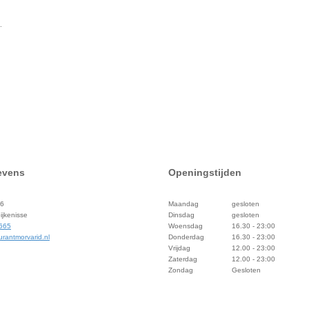
.
evens
Openingstijden
56
Maandag
gesloten
jkenisse
Dinsdag
gesloten
 665
Woensdag
16.30 - 23:00
rantmorvarid.nl
Donderdag
16.30 - 23:00
Vrijdag
12.00 - 23:00
Zaterdag
12.00 - 23:00
Zondag
Gesloten