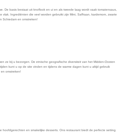
rwe. De basis bestaat uit knoflook en ui en als tweede laag wordt vaak tomatensaus,
e vlak. Ingrediënten die veel worden gebruikt zijn Mint, Saffraan, kardemom, zwarte
van Schiedam en omstreken!
n ze bij u bezorgen. De etnische geografische diversiteit van het Midden-Oosten
ijden kunt u op de site vinden en tijdens de warme dagen kunt u altijd gebruik
m en omstreken!
e hoofdgerechten en smakelijke desserts. Ons restaurant biedt de perfecte setting