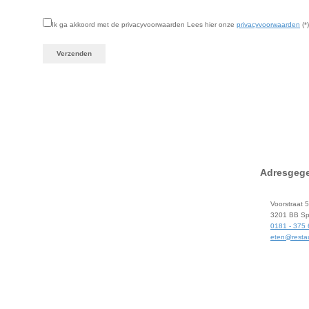
Ik ga akkoord met de privacyvoorwaarden
Lees hier onze
privacyvoorwaarden
(*)
Adresgeg
Voorstraat 
3201 BB Spi
0181 - 375
eten@restau