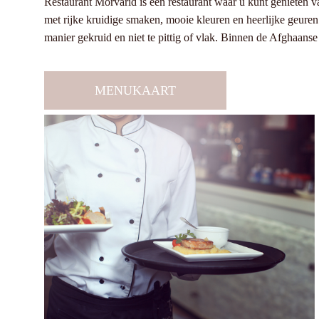
Restaurant Morvarid is een restaurant waar u kunt genieten v
met rijke kruidige smaken, mooie kleuren en heerlijke geuren.
manier gekruid en niet te pittig of vlak. Binnen de Afghaanse 
MENUKAART