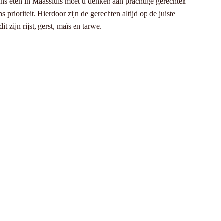
aans eten in Maassluis moet u denken aan prachtige gerechten
rioriteit. Hierdoor zijn de gerechten altijd op de juiste
 zijn rijst, gerst, maïs en tarwe.