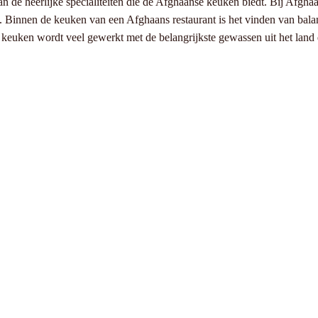
an de heerlijke specialiteiten die de Afghaanse keuken biedt. Bij Afgh
 Binnen de keuken van een Afghaans restaurant is het vinden van balans p
keuken wordt veel gewerkt met de belangrijkste gewassen uit het land dit