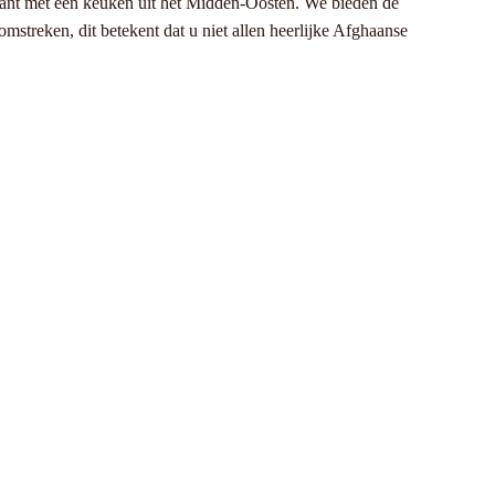
aurant met een keuken uit het Midden-Oosten. We bieden de
mstreken, dit betekent dat u niet allen heerlijke Afghaanse