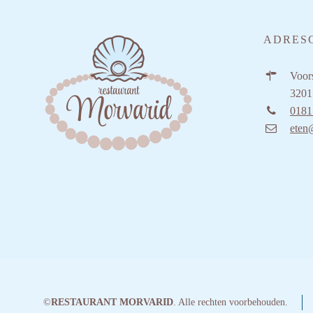
ADRES
Voors
3201
0181
eten
©
RESTAURANT MORVARID
. Alle rechten voorbehouden.