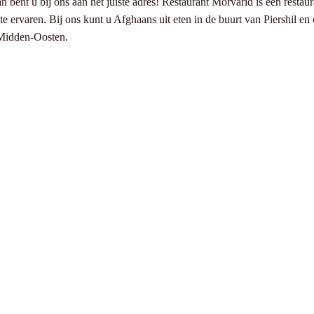
an bent u bij ons aan het juiste adres! Restaurant Morvarid is een rest
ervaren. Bij ons kunt u Afghaans uit eten in de buurt van Piershil en o
 Midden-Oosten.