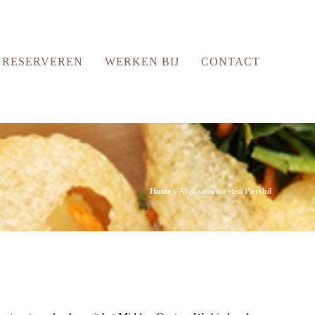
RESERVEREN
WERKEN BIJ
CONTACT
Home
»
Afghaans uit eten Piershil