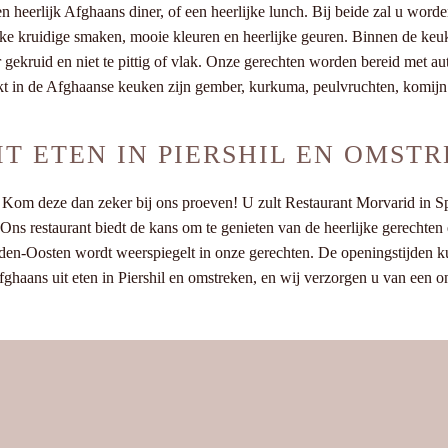
en heerlijk Afghaans diner, of een heerlijke lunch. Bij beide zal u wo
ke kruidige smaken, mooie kleuren en heerlijke geuren. Binnen de keuk
ier gekruid en niet te pittig of vlak. Onze gerechten worden bereid met 
ikt in de Afghaanse keuken zijn gember, kurkuma, peulvruchten, komijn
T ETEN IN PIERSHIL EN OMST
om deze dan zeker bij ons proeven! U zult Restaurant Morvarid in Spij
n. Ons restaurant biedt de kans om te genieten van de heerlijke gerecht
idden-Oosten wordt weerspiegelt in onze gerechten. De openingstijden k
Afghaans uit eten in Piershil en omstreken, en wij verzorgen u van een o