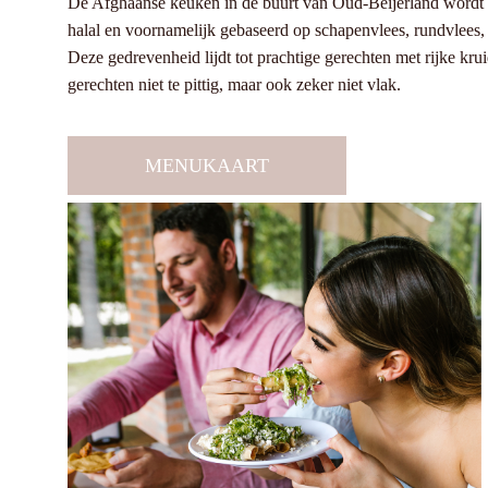
De Afghaanse keuken in de buurt van Oud-Beijerland wordt b
halal en voornamelijk gebaseerd op schapenvlees, rundvlees, 
Deze gedrevenheid lijdt tot prachtige gerechten met rijke kru
gerechten niet te pittig, maar ook zeker niet vlak.
MENUKAART