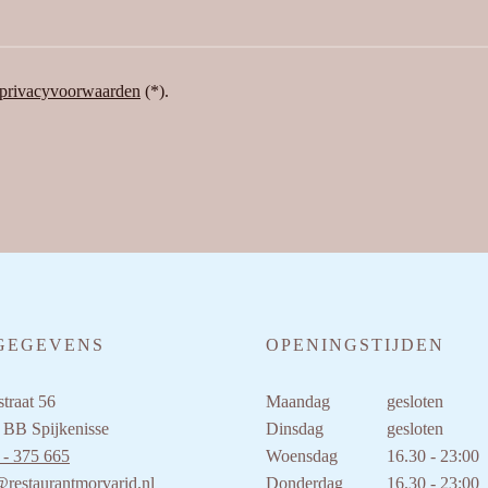
privacyvoorwaarden
(*).
GEGEVENS
OPENINGSTIJDEN
traat 56
Maandag
gesloten
 BB Spijkenisse
Dinsdag
gesloten
 - 375 665
Woensdag
16.30 - 23:00
@restaurantmorvarid.nl
Donderdag
16.30 - 23:00