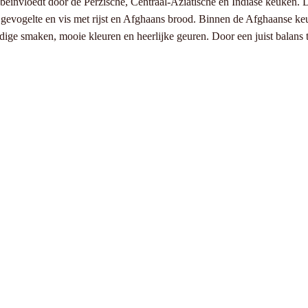
eïnvloedt door de Perzische, Centraal-Aziatische en Indiase keuken. 
gevogelte en vis met rijst en Afghaans brood. Binnen de Afghaanse keuke
idige smaken, mooie kleuren en heerlijke geuren. Door een juist balans 