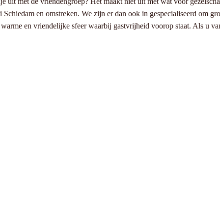
ndje uit met de vriendengroep? Het maakt niet uit met wat voor gezelsch
i Schiedam en omstreken. We zijn er dan ook in gespecialiseerd om grot
warme en vriendelijke sfeer waarbij gastvrijheid voorop staat. Als u va