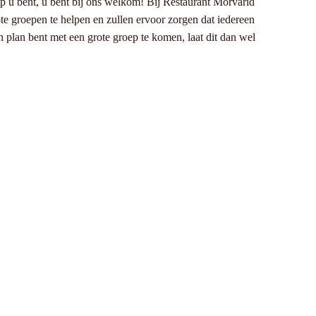
ap u bent, u bent bij ons welkom! Bij Restaurant Morvarid
e groepen te helpen en zullen ervoor zorgen dat iedereen
n plan bent met een grote groep te komen, laat dit dan wel