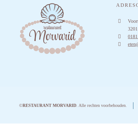
ADRES
Voors
3201
0181
eten
©
RESTAURANT MORVARID
. Alle rechten voorbehouden.