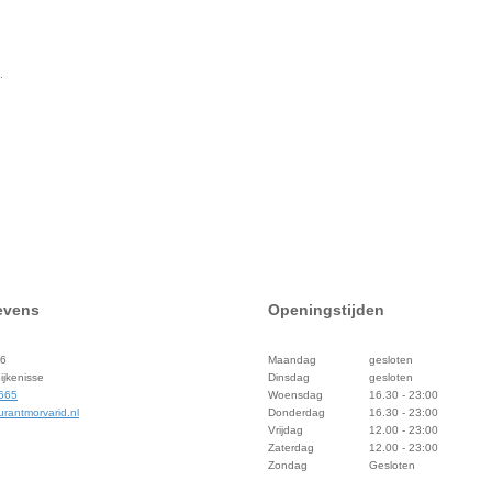
.
evens
Openingstijden
56
Maandag
gesloten
jkenisse
Dinsdag
gesloten
 665
Woensdag
16.30 - 23:00
rantmorvarid.nl
Donderdag
16.30 - 23:00
Vrijdag
12.00 - 23:00
Zaterdag
12.00 - 23:00
Zondag
Gesloten