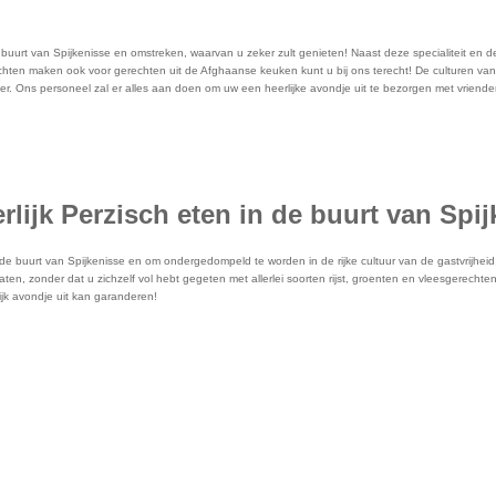
uurt van Spijkenisse en omstreken, waarvan u zeker zult genieten! Naast deze specialiteit en de he
echten maken ook voor gerechten uit de Afghaanse keuken kunt u bij ons terecht! De culturen van 
r. Ons personeel zal er alles aan doen om uw een heerlijke avondje uit te bezorgen met vrienden
lijk Perzisch eten in de buurt van Spi
n de buurt van Spijkenisse en om ondergedompeld te worden in de rijke cultuur van de gastvrijhei
laten, zonder dat u zichzelf vol hebt gegeten met allerlei soorten rijst, groenten en vleesgerech
lijk avondje uit kan garanderen!