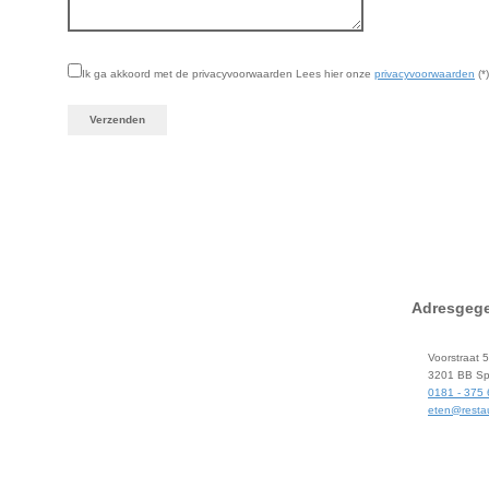
Ik ga akkoord met de privacyvoorwaarden
Lees hier onze
privacyvoorwaarden
(*)
Adresgeg
Voorstraat 
3201 BB Spi
0181 - 375
eten@restau