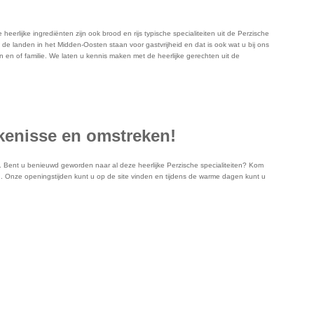
erlijke ingrediënten zijn ook brood en rijs typische specialiteiten uit de Perzische
de landen in het Midden-Oosten staan voor gastvrijheid en dat is ook wat u bij ons
 en of familie. We laten u kennis maken met de heerlijke gerechten uit de
jkenisse en omstreken!
d. Bent u benieuwd geworden naar al deze heerlijke Perzische specialiteiten? Kom
ten. Onze openingstijden kunt u op de site vinden en tijdens de warme dagen kunt u