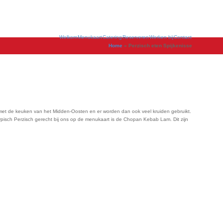
Welkom
Menukaart
Catering
Reserveren
Werken bij
Contact
Home
»
Perzisch eten Spijkenisse
n met de keuken van het Midden-Oosten en er worden dan ook veel kruiden gebruikt.
 typisch Perzisch gerecht bij ons op de menukaart is de Chopan Kebab Lam. Dit zijn