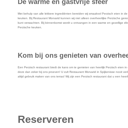
De warme en gastvrije sfeer
Met behulp van alle lekkere ingrediënten bereiden wij smaakvol Perzisch eten in de b
keuken. Bij Restaurant Morvarid kunnen wij niet alleen overheerlijke Perzische ger
kunt verwachten. Bij binnenkomst wordt u ontvangen in een warme en gezellige sfee
Perzische keuken.
Kom bij ons genieten van overheer
Een Perzisch restaurant biedt de kans om te genieten van heerlijk Perzisch eten i
deze dan zeker bij ons proeven! U zult Restaurant Morvarid in Spijkenisse nooit ver
altijd gebruik maken van ons terras! Wij zijn een Perzisch restaurant dat u een heer
Reserveren