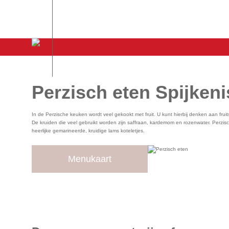
Perzisch eten Spijken
In de Perzische keuken wordt veel gekookt met fruit. U kunt hierbij denken aan f
De kruiden die veel gebruikt worden zijn saffraan, kardemom en rozenwater. Perzisc
heerlijke gemarineerde, kruidige lams koteletjes.
Menukaart