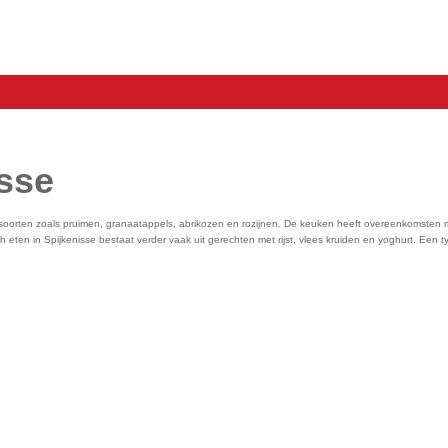
isse
ruitsoorten zoals pruimen, granaatappels, abrikozen en rozijnen. De keuken heeft overeenkomste
h eten in Spijkenisse bestaat verder vaak uit gerechten met rijst, vlees kruiden en yoghurt. Een