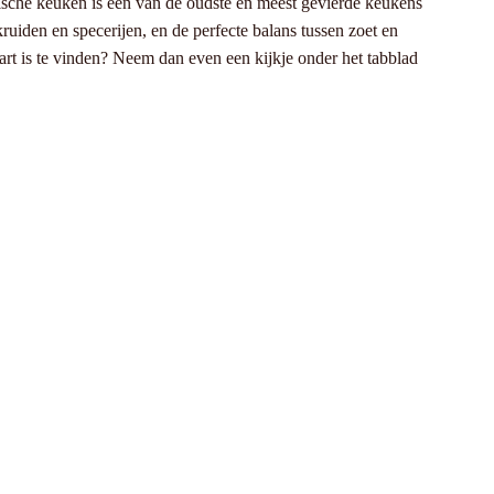
ische keuken is één van de oudste en meest gevierde keukens
den en specerijen, en de perfecte balans tussen zoet en
t is te vinden? Neem dan even een kijkje onder het tabblad