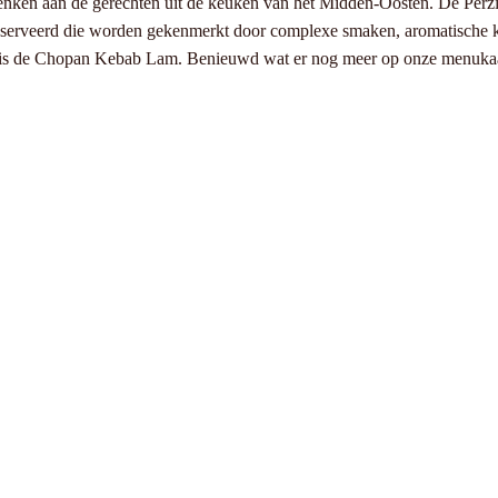
 denken aan de gerechten uit de keuken van het Midden-Oosten. De Perz
serveerd die worden gekenmerkt door complexe smaken, aromatische krui
rt is de Chopan Kebab Lam. Benieuwd wat er nog meer op onze menukaar