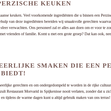
 PERZISCHE KEUKEN
nse keuken. Veel voorkomende ingrediënten die u binnen een Perzisch r
behulp van deze ingrediënten bereiden wij smaakvolle gerechten waarvan 
sfeer verwachten. Ons personeel zal er alles aan doen om er voor te zor
t met vrienden of familie. Komt u met een grote groep? Dat kan ook, n
EERLIJKE SMAKEN DIE EEN P
BIEDT!
 heerlijke gerechten en om ondergedompeld te worden in de rijke cultuu
lt Restaurant Morvarid in Spijkenisse nooit verlaten, zonder dat u zichz
en tijdens de warme dagen kunt u altijd gebruik maken van ons terras! W