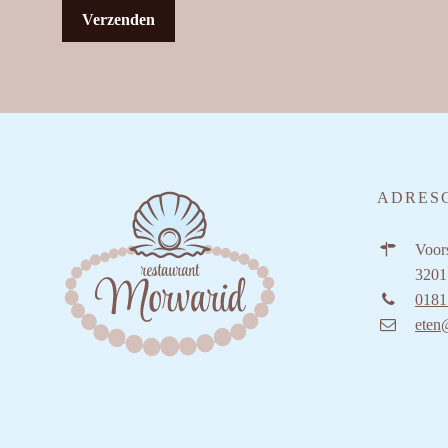
ADRES
Voors
3201
0181
eten