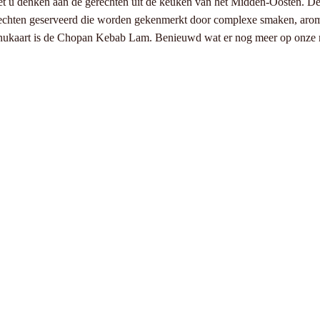
moet u denken aan de gerechten uit de keuken van het Midden-Oosten. D
chten geserveerd die worden gekenmerkt door complexe smaken, aromati
 menukaart is de Chopan Kebab Lam. Benieuwd wat er nog meer op onze 