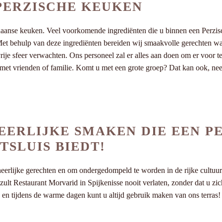
 PERZISCHE KEUKEN
nse keuken. Veel voorkomende ingrediënten die u binnen een Perzisch 
n. Met behulp van deze ingrediënten bereiden wij smaakvolle gerechten wa
ije sfeer verwachten. Ons personeel zal er alles aan doen om er voor te
t met vrienden of familie. Komt u met een grote groep? Dat kan ook, n
EERLIJKE SMAKEN DIE EEN P
TSLUIS BIEDT!
 heerlijke gerechten en om ondergedompeld te worden in de rijke cultuu
lt Restaurant Morvarid in Spijkenisse nooit verlaten, zonder dat u zichz
en tijdens de warme dagen kunt u altijd gebruik maken van ons terras! 