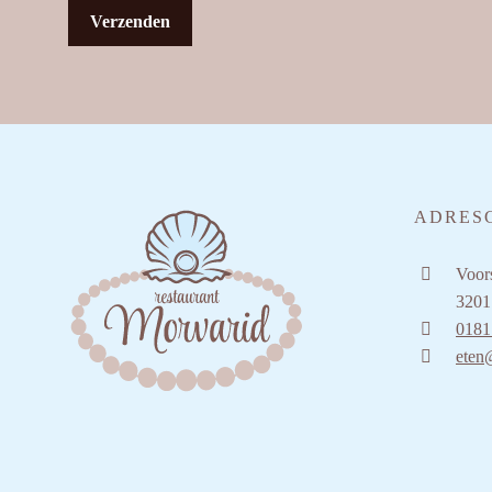
ADRES
Voors
3201
0181
eten