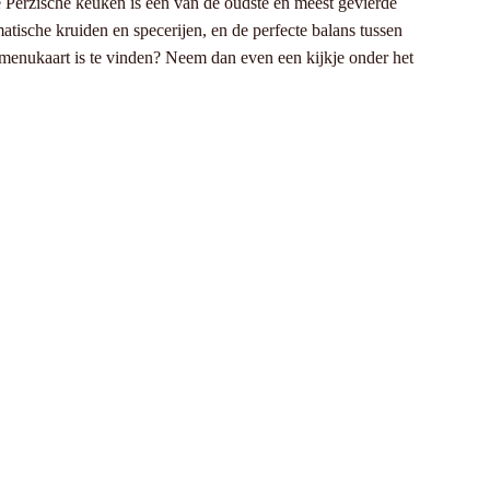
e Perzische keuken is één van de oudste en meest gevierde
sche kruiden en specerijen, en de perfecte balans tussen
menukaart is te vinden? Neem dan even een kijkje onder het