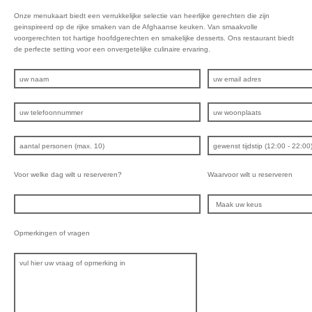
Onze menukaart biedt een verrukkelijke selectie van heerlijke gerechten die zijn
geinspireerd op de rijke smaken van de Afghaanse keuken. Van smaakvolle
voorgerechten tot hartige hoofdgerechten en smakelijke desserts. Ons restaurant biedt
de perfecte setting voor een onvergetelijke culinaire ervaring.
Voor welke dag wilt u reserveren?
Waarvoor wilt u reserveren
Opmerkingen of vragen