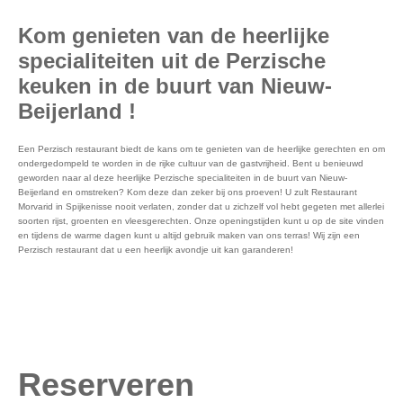
Kom genieten van de heerlijke
specialiteiten uit de Perzische
keuken in de buurt van Nieuw-
Beijerland !
Een Perzisch restaurant biedt de kans om te genieten van de heerlijke gerechten en om
ondergedompeld te worden in de rijke cultuur van de gastvrijheid. Bent u benieuwd
geworden naar al deze heerlijke Perzische specialiteiten in de buurt van Nieuw-
Beijerland en omstreken? Kom deze dan zeker bij ons proeven! U zult Restaurant
Morvarid in Spijkenisse nooit verlaten, zonder dat u zichzelf vol hebt gegeten met allerlei
soorten rijst, groenten en vleesgerechten. Onze openingstijden kunt u op de site vinden
en tijdens de warme dagen kunt u altijd gebruik maken van ons terras! Wij zijn een
Perzisch restaurant dat u een heerlijk avondje uit kan garanderen!
Reserveren