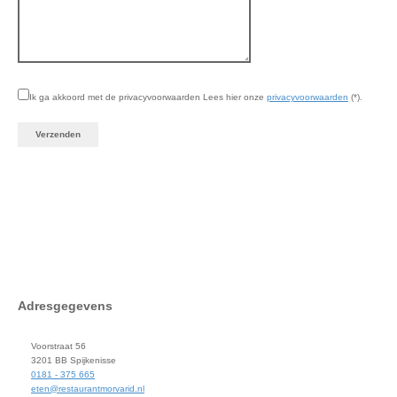
Ik ga akkoord met de privacyvoorwaarden
Lees hier onze
privacyvoorwaarden
(*).
Adresgegevens
Voorstraat 56
3201 BB Spijkenisse
0181 - 375 665
eten@restaurantmorvarid.nl